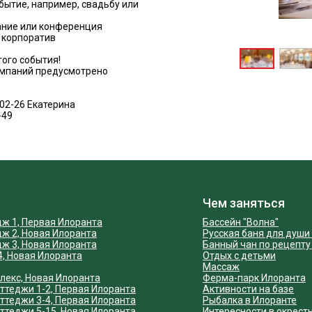
бытие, например, свадьбу или
щание или конференция
а корпоратив
ого события!
компаний предусмотрено
-02-26 Екатерина
49​
Чем заняться
дж 1, Первая Илоранта
Бассейн "Волна"
дж 2, Новая Илоранта
Русская баня для души 
дж 3, Новая Илоранта
Банный чан по рецепту
4, Новая Илоранта
Отдых с детьми
Массаж
лекс, Новая Илоранта
Ферма-парк Илоранта
ттеджи 1-2, Первая Илоранта
Активности на базе
ттеджи 3-4, Первая Илоранта
Рыбалка в Илоранте
ттеджи 5-15, Новая Илоранта
Интересности в окрест