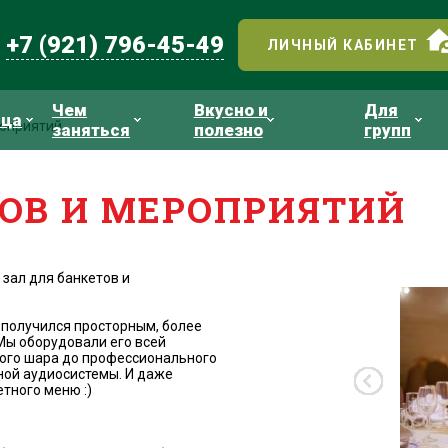
+7 (921) 796-45-49
ЛИЧНЫЙ КАБИНЕТ
Чем
Вкусно и
Для
ица
роприятий
заняться
полезно
групп
ТОВ И МЕРОПРИЯТИЙ
зал для банкетов и
 получился просторным, более
 Мы оборудовали его всей
ного шара до профессионального
ной аудиосистемы. И даже
тного меню :)