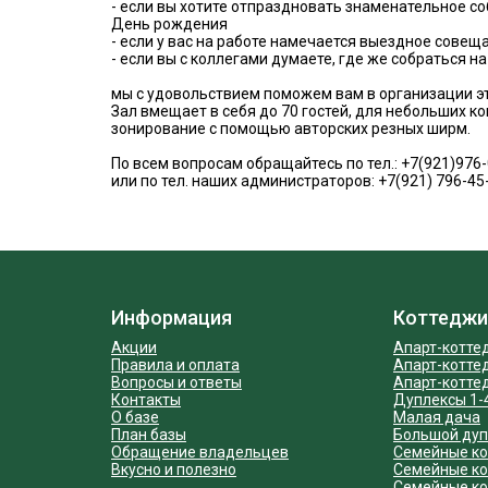
- если вы хотите отпраздновать знаменательное со
День рождения
- если у вас на работе намечается выездное сове
- если вы с коллегами думаете, где же собраться н
мы с удовольствием поможем вам в организации эт
Зал вмещает в себя до 70 гостей, для небольших 
зонирование с помощью авторских резных ширм.
По всем вопросам обращайтесь по тел.: +7(921)976
или по тел. наших администраторов: +7(921) 796-45-
Информация
Коттеджи
Акции
Апарт-котте
Правила и оплата
Апарт-котте
Вопросы и ответы
Апарт-котте
Контакты
Дуплексы 1-
О базе
Малая дача
План базы
Большой дуп
Обращение владельцев
Cемейные ко
Вкусно и полезно
Семейные ко
Семейные ко