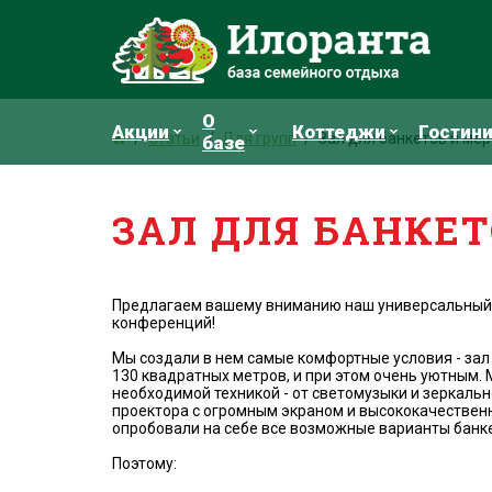
О
Акции
Коттеджи
Гостин
Статьи
Для групп
Зал для банкетов и ме
базе
ЗАЛ ДЛЯ БАНКЕ
Предлагаем вашему вниманию наш универсальный 
конференций!
Мы создали в нем самые комфортные условия - зал
130 квадратных метров, и при этом очень уютным.
необходимой техникой - от светомузыки и зеркаль
проектора с огромным экраном и высококачествен
опробовали на себе все возможные варианты банке
Поэтому: