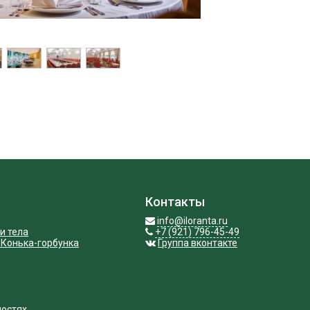
Контакты
info@iloranta.ru
и тела
+7 (921) 796-45-49
 Конька-горбунка
Группа вконтакте
ностях