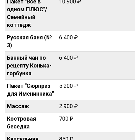
Пакет "Все в
10 900 ₽
одном ПЛЮС"/
Семейный
коттедж
Русская баня (№
6 400 ₽
3)
Банный чан по
6 400 ₽
рецепту Конька-
горбунка
Пакет "Сюрприз
5 200 ₽
для Именинника"
Массаж
2 900 ₽
Костровая
700 ₽
беседка
Капсульная
850 ₽