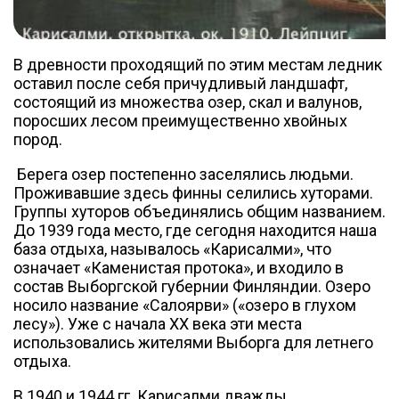
В древности проходящий по этим местам ледник
оставил после себя причудливый ландшафт,
состоящий из множества озер, скал и валунов,
поросших лесом преимущественно хвойных
пород.
Берега озер постепенно заселялись людьми.
Проживавшие здесь финны селились хуторами.
Группы хуторов объединялись общим названием.
До 1939 года место, где сегодня находится наша
база отдыха, называлось «Карисалми», что
означает «Каменистая протока», и входило в
состав Выборгской губернии Финляндии. Озеро
носило название «Салоярви» («озеро в глухом
лесу»). Уже с начала ХХ века эти места
использовались жителями Выборга для летнего
отдыха.
В 1940 и 1944 гг. Карисалми дважды