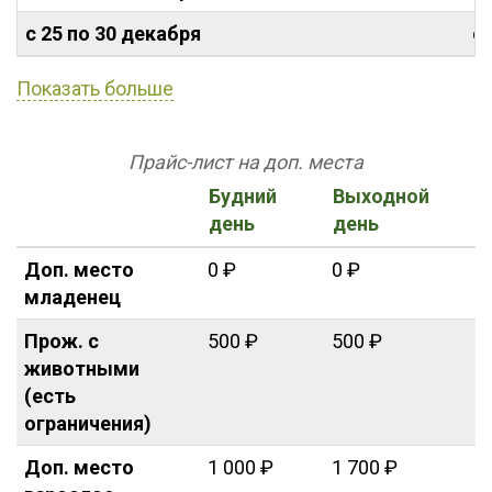
с 25 по 30 декабря
от
Показать больше
Прайс-лист на доп. места
Будний
Выходной
день
день
Доп. место
0 ₽
0 ₽
младенец
Прож. с
500 ₽
500 ₽
животными
(есть
ограничения)
Доп. место
1 000 ₽
1 700 ₽