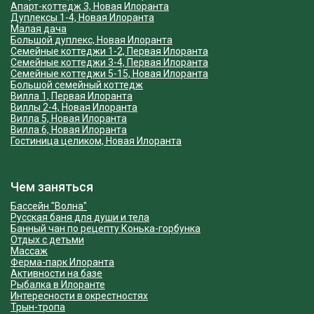
Апарт-коттедж 3, Новая Илоранта
Дуплексы 1-4, Новая Илоранта
Малая дача
Большой дуплекс, Новая Илоранта
Cемейные коттеджи 1-2, Первая Илоранта
Семейные коттеджи 3-4, Первая Илоранта
Семейные коттеджи 5-15, Новая Илоранта
Большой семейный коттедж
Вилла 1, Первая Илоранта
Виллы 2-4, Новая Илоранта
Вилла 5, Новая Илоранта
Вилла 6, Новая Илоранта
Гостиница целиком, Новая Илоранта
Чем заняться
Бассейн "Волна"
Русская баня для души и тела
Банный чан по рецепту Конька-горбунка
Отдых с детьми
Массаж
Ферма-парк Илоранта
Активности на базе
Рыбалка в Илоранте
Интересности в окрестностях
Трын-тропа