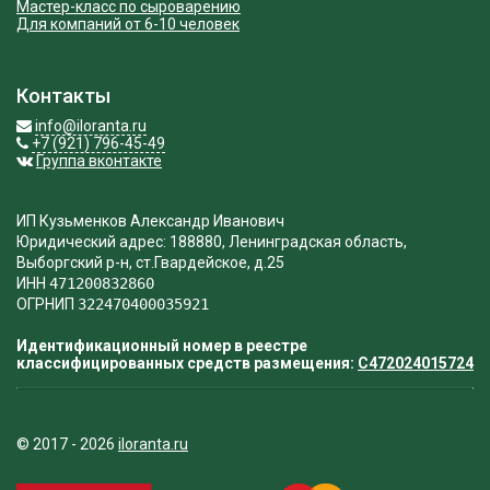
Мастер-класс по сыроварению
Для компаний от 6-10 человек
Контакты
info@iloranta.ru
+7 (921) 796-45-49
Группа вконтакте
ИП Кузьменков Александр Иванович
Юридический адрес: 188880, Ленинградская область,
Выборгский р-н, ст.Гвардейское, д.25
ИНН
471200832860
ОГРНИП
322470400035921
Идентификационный номер в реестре
классифицированных средств размещения:
С472024015724
© 2017 - 2026
iloranta.ru