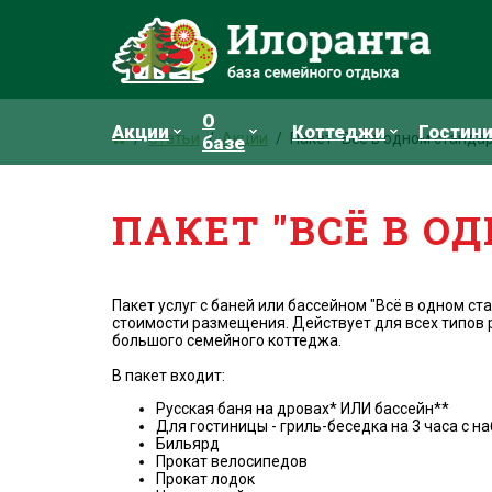
О
Акции
Коттеджи
Гостин
Статьи
Акции
Пакет "Всё в одном стандар
базе
ПАКЕТ "ВСЁ В О
Пакет услуг с баней или бассейном "Всё в одном ст
стоимости размещения. Действует для всех типов 
большого семейного коттеджа.
В пакет входит:
Русская баня на дровах* ИЛИ бассейн**
Для гостиницы - гриль-беседка на 3 часа с 
Бильярд
Прокат велосипедов
Прокат лодок