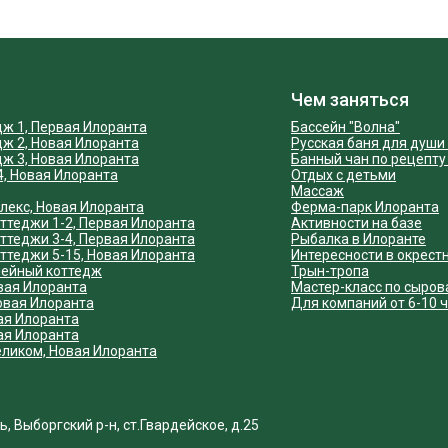
Чем заняться
дж 1, Первая Илоранта
Бассейн "Волна"
дж 2, Новая Илоранта
Русская баня для души 
дж 3, Новая Илоранта
Банный чан по рецепту
4, Новая Илоранта
Отдых с детьми
Массаж
лекс, Новая Илоранта
Ферма-парк Илоранта
ттеджи 1-2, Первая Илоранта
Активности на базе
ттеджи 3-4, Первая Илоранта
Рыбалка в Илоранте
ттеджи 5-15, Новая Илоранта
Интересности в окрест
ейный коттедж
Трын-тропа
вая Илоранта
Мастер-класс по сыро
овая Илоранта
Для компаний от 6-10 
ая Илоранта
ая Илоранта
еликом, Новая Илоранта
 Выборгский р-н, ст.Гвардейское, д.25