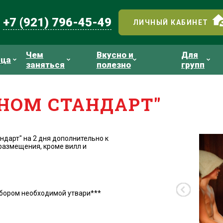
+7 (921) 796-45-49
ЛИЧНЫЙ КАБИНЕТ
Чем
Вкусно и
Для
ица
т"
заняться
полезно
групп
ДНОМ СТАНДАРТ"
андарт" на 2 дня дополнительно к
размещения, кроме вилл и
набором необходимой утвари***