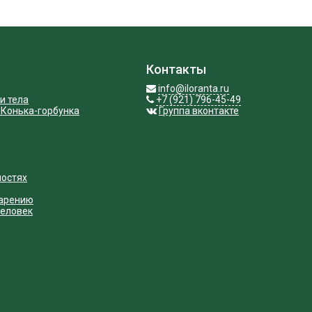
Контакты
info@iloranta.ru
и тела
+7 (921) 796-45-49
 Конька-горбунка
Группа вконтакте
ностях
варению
человек