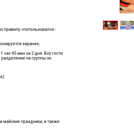
по правилу «попользовался -
ронируется заранее,
час 45 мин за 2 дня. Все гости
 разделение на группы не
х):
и майские праздники, а также