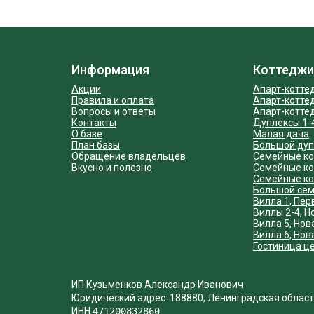
Информация
Коттеджи
Акции
Апарт-котте
Правила и оплата
Апарт-котте
Вопросы и ответы
Апарт-котте
Контакты
Дуплексы 1-
О базе
Малая дача
План базы
Большой дуп
Обращение владельцев
Cемейные ко
Вкусно и полезно
Семейные ко
Семейные ко
Большой сем
Вилла 1, Пер
Виллы 2-4, Н
Вилла 5, Нов
Вилла 6, Нов
Гостиница ц
ИП Кузьменков Александр Иванович
Юридический адрес: 188880, Ленинградская область,
ИНН
471200832860